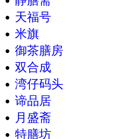
静膳斋
天福号
米旗
御茶膳房
双合成
湾仔码头
谛品居
月盛斋
特膳坊