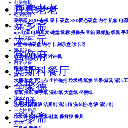
电脑整机
真真老老
台式电脑
笔记本电脑
电脑配件
显示器
CPU
主板
显卡
硬盘
SSD固态硬盘
内存
机箱
电源
嘉乡斋
外设产品
ups电源
电脑耳麦
键盘/鼠标
摄像头
音箱
鼠标垫
线缆
手
大三元
存储设备
U盘
移动硬盘
内存卡
刻录盘
读卡器
通讯设备
宫颐府
电话机
会议电话
对讲机
网络设备
莫斯科餐厅
路由器
网卡
清洁工具
水桶/脸盆
百洁布
尘推拖把
垃圾桶/纸篓
笤帚/簸箕
清洁工
全聚德
生活用纸
卷纸
抽纸
擦手纸
湿巾纸
大盘纸
坐便纸
仿膳
清洁剂
洗手液
消毒液
洁厕剂
洗洁精
洗衣粉/皂/液
清洁剂
一次性用品
三珍斋
垃圾袋
纸杯
手套/鞋套
保鲜膜
餐具
劳动工具