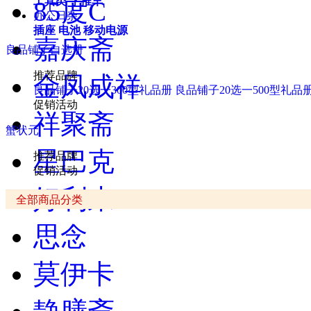
工具类
手推车
85度C
办公日杂
插座
电池
移动电源
嘉庆斋
良品铺子自选册
推荐品牌
金凤成祥
良品铺子20选一300型礼品册
良品铺子20选一500型礼品
促销活动
祥聚斋
蟹状元
星巴克
推荐品牌
促销活动
好利来
全部商品分类
思念
莫伊卡