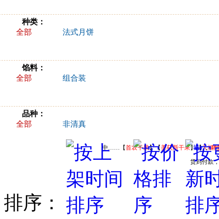
种类：
全部
法式月饼
馅料：
全部
组合装
品种：
全部
非清真
中……【
首农干果
】【
美荻斯干果
】【
送）
天福
。
年
货到付款
排序：