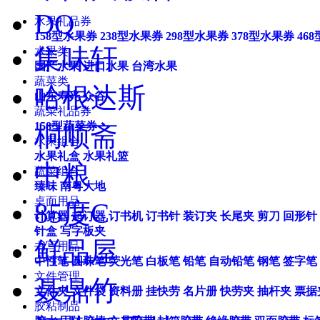
DQ
水果礼品券
158型水果券
238型水果券
298型水果券
378型水果券
46
集味轩
水果类
国产水果
进口水果
台湾水果
蔬菜类
哈根达斯
山东寿光
众谷
蔬菜礼品券
158型蔬菜券
桐顺斋
水果组合
水果礼盒
水果礼篮
中粮
蔬菜组合
臻味
南粤大地
桌面用品
85度C
计算器
起订器
订书机
订书针
装订夹
长尾夹
剪刀
回形针
针盒
写字板夹
鲜品屋
书写用品
中性笔
圆珠笔
荧光笔
白板笔
铅笔
自动铅笔
钢笔
签字笔
文件管理
聂鼎竹
文件夹
文件袋
资料册
挂快劳
名片册
快劳夹
抽杆夹
票据
胶粘制品