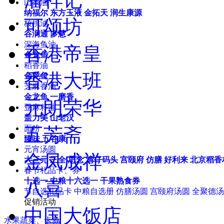
山茶油
纳福尔
东方玉液
金拓天
润生康源
可颂坊
核桃油
谷润通
多慧
深海鱼油
香港帝皇
金龙鱼
稻香油
香港大班
金龙鱼
芝麻香油
金龙鱼
一磨香
元朗荣华
亚麻籽油
盖力美
山老汉
五芳斋
面粉
臻味
五谷康
元宵汤圆
金凤成祥
大三元
三全
思念
湾仔码头
宫颐府
仿膳
好利来
北京稻香
春节礼品卡、券
十选一
中粮十六选一
干果熟食券
八喜
节自选礼品卡
中粮自选册
仿膳汤圆
宫颐府汤圆
全聚德汤
促销活动
中国大饭店
水果蔬菜、卡券