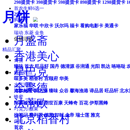
298提货卡
398提货卡
598提货卡
898提货卡
1298提货卡
1
首农生鲜6选一
月饼
298
购物卡
家乐福
华联
中欣卡
沃尔玛
福卡
看购电影卡
美通卡
瑞动
东菱
金鱼
月盛斋
促销活动
精品汇聚
香港美心
禽蛋
臻味
首农
旺品轩
国丹
德清源
谷润通
光阳
凯达
咯咯哒
星巴克
糕点西点
味多美
稻香村
宫颐府
华美
全聚德
水产海鲜
海参鲍鱼
御之满
臻味
众谷
馨海渔港
谛品居
旺品轩
北水
蜂蜜
法蒂欧
阿茜娅
颐寿园
胡世百康
天蜂奇
百花
伊犁黑蜂
巧克力/糖果
北京稻香村
徐福记
费列罗
德芙
好时
金帝
瑞士莲
雅克
牛排
首农