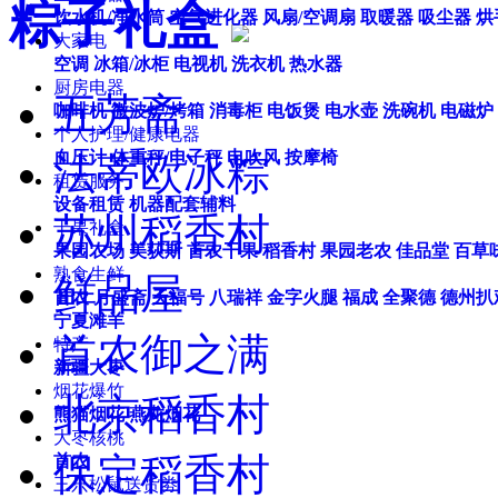
粽子礼盒
饮水机/净水筒
空气进化器
风扇/空调扇
取暖器
吸尘器
烘
大家电
空调
冰箱/冰柜
电视机
洗衣机
热水器
厨房电器
五芳斋
咖啡机
微波炉/烤箱
消毒柜
电饭煲
电水壶
洗碗机
电磁炉
个人护理/健康电器
血压计
体重秤/电子秤
电吹风
按摩椅
法蒂欧冰粽
租赁服务
设备租赁
机器配套辅料
苏州稻香村
干果礼盒
果园农场
美荻斯
首农干果
稻香村
果园老农
佳品堂
百草
熟食生鲜
鲜品屋
首农
月盛斋
天福号
八瑞祥
金字火腿
福成
全聚德
德州扒
宁夏滩羊
首农御之满
特产
新疆大枣
烟花爆竹
北京稻香村
熊猫烟花
燕龙烟花
大枣核桃
保定稻香村
首农
三只松鼠送货劵