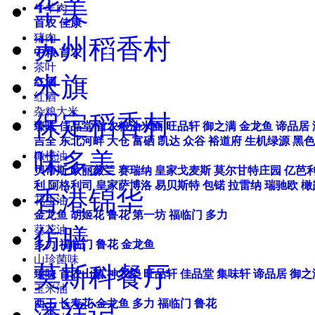
华美
牛羊肉
首农
佳康
猪肉
苏州稻香村
中粮
首农
茶叶
米旗
红酒
红酒
杂粮大米
保定稻香村
臻味
佳品堂
首农粮油米面
旺品轩
御之满
金龙鱼
谛品居
吉全
东北河畔
大仓
富硒
凯达
众谷
裕道府
生机绿源
黑色
味多美
橄榄油
贝蒂斯
欧丽薇兰
赛瑞纳
皇家戈麦斯
莫尔甘特庄园
亿芭
利
阿格利司
皇家萨博洛
易贝斯特
包锘
拉雷纳
瑞驰欧
橄
香港锦华
花生油
金龙鱼
胡姬花
鲁花
第一坊
福临门
多力
仿膳
葵花油
多力
福临门
鲁花
金龙鱼
山珍菌味
莫斯科餐厅
臻味
首农山菌
神农架
旺品轩
佳品堂
集味轩
谛品居
御之
玉米油
西王
长寿花
金龙鱼
多力
福临门
鲁花
潘祥记