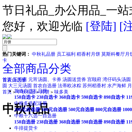
节日礼品_办公用品_一站
您好，欢迎光临
[登陆]
[
热门关键词：
中秋礼品册
员工福利
稻香村月饼
莫斯科餐厅月
卡
全部商品分类
首页
五芳斋
元宵汤圆、卡券
汤圆送货券
宫颐府
湾仔码头汤圆
首农自选册
圆
大三元汤圆
首农自选册
法蒂欧冰粽
苏州稻香村
水产海鲜
月
首农自选礼品册
首页
中秋礼品
月饼
味多美
>
>
>
158自选卡
238自选卡
368自选卡
598自选卡
898自选卡
1
中粮多选配送册
中秋礼品
200元自选册
300元自选册
500元自选册
800元自选册
10
中粮十六选一自选册
158自选册
238自选册
368自选册
598自选册
898自选册
1
牛排提货卡