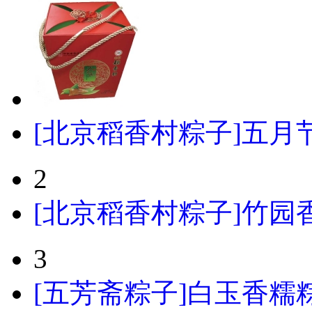
[北京稻香村粽子]五月节
2
[北京稻香村粽子]竹园香
3
[五芳斋粽子]白玉香糯粽