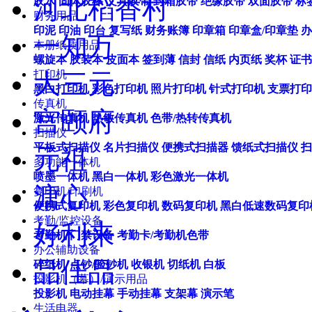
河北稻香村
胶水
固体胶棒
文具胶带
封箱胶带
绝缘胶带
双面胶带
标
财务用品
印泥
印油
印台
复写纸
财务账簿
印章箱
印章盒/印章垫
办
一知万
本册纸质用品
螺旋本
胶装本
皮面本
签到薄
信封
信纸
内页纸
奖杯
证书
打印机
大三元
黑白打印机
彩色打印机
照片打印机
针式打印机
支票打印
传真机
宫颐府
激光传真机
热敏传真机
色带/热转传真机
扫描仪
平板式扫描仪
名片扫描仪
便携式扫描器
馈纸式扫描仪
扫
元祖
多功能一体机
喷墨一体机
黑白一体机
彩色激光一体机
溏心
复印机/印刷机
便携式复印机
彩色复印机
数码复印机
黑白低速数码复印
考勤/监控设备
好利来
考勤机
门禁设备
考勤卡/考勤机色带
办公辅助设备
品佳品
碎纸机
点钞/验钞机
收银机
切纸机
白板
投影机（幕）/演示用品
投影机
电动挂幕
手动挂幕
支架幕
演示笔
生活电器