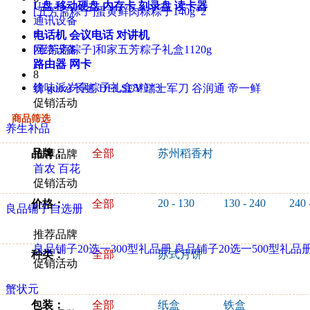
U盘
移动硬盘
内存卡
刻录盘
读卡器
[五芳斋粽子]蛋黄鲜肉粽粽子140g*2
通讯设备
电话机
会议电话
对讲机
7
网络设备
[五芳斋粽子]和家五芳粽子礼盒1120g
路由器
网卡
8
锋味派岁享粽子礼盒8粒*3
纺
guozi
长虹
DELSEY
瑞士军刀
谷润通
帝一鲜
促销活动
商品筛选
养生补品
品牌：
全部
苏州稻香村
推荐品牌
首农
百花
促销活动
20 - 130
130 - 240
240 
价格：
全部
良品铺子自选册
推荐品牌
良品铺子20选一300型礼品册
良品铺子20选一500型礼品
种类：
全部
苏式月饼
促销活动
蟹状元
包装：
全部
纸盒
铁盒