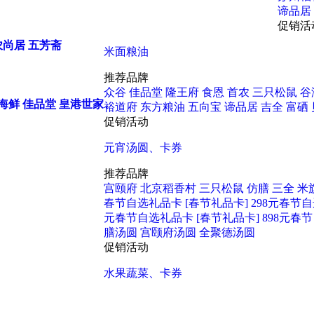
谛品居
促销活
农尚居
五芳斋
米面粮油
推荐品牌
众谷
佳品堂
隆王府
食恩
首农
三只松鼠
谷
海鲜
佳品堂
皇港世家
裕道府
东方粮油
五向宝
谛品居
吉全
富硒
促销活动
元宵汤圆、卡券
推荐品牌
宫颐府
北京稻香村
三只松鼠
仿膳
三全
米
春节自选礼品卡
[春节礼品卡] 298元春节
元春节自选礼品卡
[春节礼品卡] 898元
膳汤圆
宫颐府汤圆
全聚德汤圆
促销活动
水果蔬菜、卡券