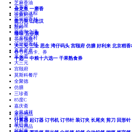
芝麻香油
五芳斋
金龙鱼
一磨香
法蒂欧冰粽
亚麻籽油
苏州稻香村
盖力美
山老汉
鲜品屋
面粉
首农御之满
臻味
五谷康
北京稻香村
元宵汤圆
保定稻香村
大三元
三全
思念
湾仔码头
宫颐府
仿膳
好利来
北京稻香
真真老老
春节礼品卡、券
嘉乡斋
十选一
中粮十六选一
干果熟食券
大三元
宫颐府
莫斯科餐厅
全聚德
仿膳
三珍斋
85度C
嘉庆斋
金凤成祥
桌面用品
祥聚斋
计算器
起订器
订书机
订书针
装订夹
长尾夹
剪刀
回形针
星巴克
书写用品
好利来