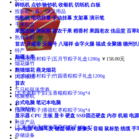
1
碎纸机
点钞/验钞机
收银机
切纸机
白板
投影机（幕）/演示用品
投影机
电动挂幕
手动挂幕
支架幕
演示笔
干果礼盒
果园农场
美荻斯
首农干果
稻香村
果园老农
佳品堂
百草
熟食生鲜
首农
月盛斋
天福号
八瑞祥
金字火腿
福成
全聚德
德州扒
特产
新疆大枣
[北京稻香村粽子]五月节粽子礼盒1280g
￥158.00元
烟花爆竹
熊猫烟花
燕龙烟花
2
[北京稻香村粽子]竹园香粽粽子礼盒1200g
大枣核桃
首农
3
三只松鼠送货劵
[五芳斋粽子]白玉香糯粽粽子50g*4
电脑整机
台式电脑
笔记本电脑
4
电脑配件
[五芳斋粽子]香甜红枣粽粽子50g*4
显示器
CPU
主板
显卡
硬盘
SSD固态硬盘
内存
机箱
电源
5
外设产品
[五芳斋粽子]紫米栗蓉粽粽子100g*2
ups电源
电脑耳麦
键盘/鼠标
摄像头
音箱
鼠标垫
线缆
手
存储设备
6