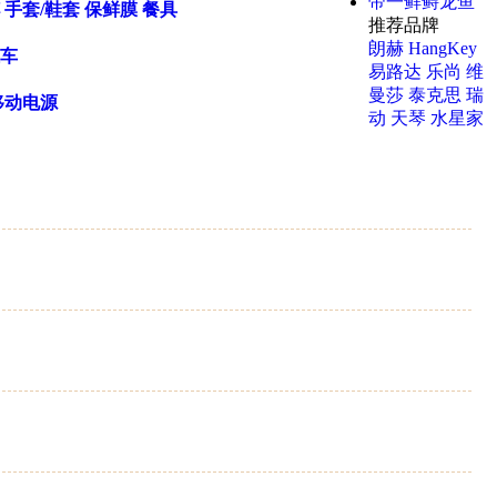
帝一鲜鲟龙鱼
手套/鞋套
保鲜膜
餐具
推荐品牌
朗赫
HangKey
车
易路达
乐尚
维
曼莎
泰克思
瑞
移动电源
动
天琴
水星家