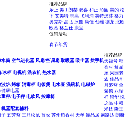
推荐品牌
乐上
美 1
朗赫
双喜
和正
沁园
美的
松
下
艾美特
志高
飞利浦
英特汉莎
格力
奥克斯
晶弘
冰熊
康佳
创维
德龙
北欧
欧慕
格兰仕
康宝
促销活动
春节年货
推荐品牌
净水筒
空气进化器
风扇/空调扇
取暖器
吸尘器
烘手机
天福号
稻
香村
鲜品
/冰柜
电视机
洗衣机
热水器
屋
果园老
农
佳品堂
微波炉/烤箱
消毒柜
电饭煲
电水壶
洗碗机
电磁炉
月盛斋
全
/健康电器
聚德
八瑞
体重秤/电子秤
电吹风
按摩椅
祥
锦华
悦
之品
中粮
机器配套辅料
米技
隆王
铺子
五芳斋
三只松鼠
首农
苏州稻香村
天琴
谛品居
易路达
朗赫