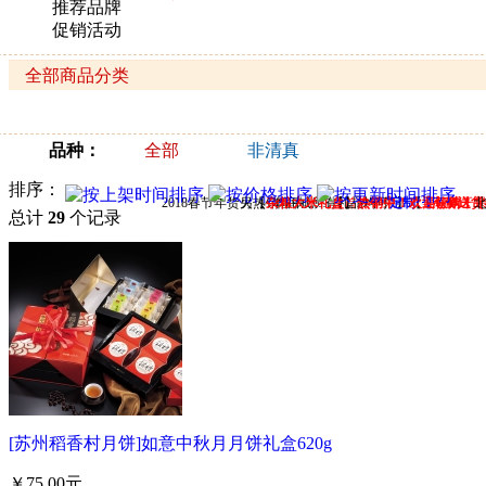
推荐品牌
促销活动
馅料：
全部
组合装
全部商品分类
品种：
全部
非清真
排序：
2018春节年货火热销售中……【
另【
杂粮大米礼盒
本商城所有礼品均可
首农干果
】
热销中！欢迎订购！
定制 【
】【
美荻斯干
海鲜送货
总计
29
个记录
[苏州稻香村月饼]如意中秋月月饼礼盒620g
￥75.00元