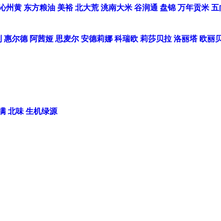
沁州黄
东方粮油
美裕
北大荒
洮南大米
谷润通
盘锦
万年贡米
五
利
惠尔德
阿茜娅
思麦尔
安德莉娜
科瑞欧
莉莎贝拉
洛丽塔
欧丽
满
北味
生机绿源