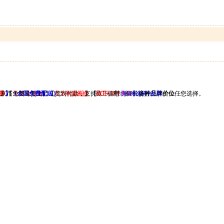
果
券
北京市免费送货上门，货到付款，支持
】【
】（全国免费配送）
天福号熟食
】【
首农礼品册
。
年货礼盒
】【
，员工福利...多种选择
查干湖胖头鱼
POS
，带
增值税机打发票
】
多种品牌价位
。
任您选择。