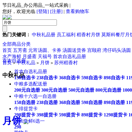
节日礼品_办公用品_一站式采购
|
您好，欢迎光临
[登陆]
[注册]
|
查看购物车
热门关键词：
中秋礼品册
员工福利
稻香村月饼
莫斯科餐厅月
全部商品分类
首页
五芳斋
元宵汤圆、卡券
汤圆送货券
宫颐府
湾仔码头汤圆
水产海鲜
月盛斋
天福号
首农自选礼品册
首农自选册
首页
中秋礼品
月饼
苏州稻香村
>
>
>
首农自选礼品册
中秋礼品
158自选卡
238自选卡
368自选卡
598自选卡
898自选卡
1
中粮多选配送册
200元自选册
300元自选册
500元自选册
800元自选册
10
中粮十六选一自选册
158自选册
238自选册
368自选册
598自选册
898自选册
1
牛排提货卡
298提货卡
398提货卡
598提货卡
898提货卡
1298提货卡
1
月饼
首农生鲜6选一
298