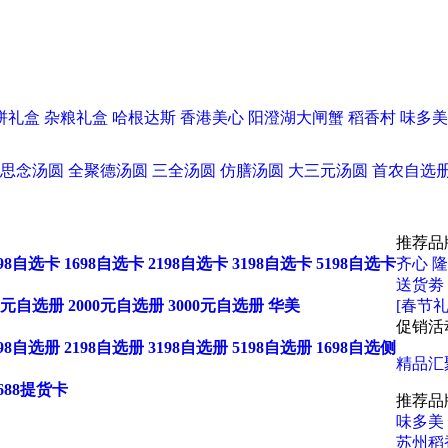
饼礼盒
杂粮礼盒
哈根达斯
香港美心
阳澄湖大闸蟹
稻香村
味多美
思念汤圆
全聚德汤圆
三全汤圆
仿膳汤圆
大三元汤圆
首农自选
推荐品
198自选卡
1698自选卡
2198自选卡
3198自选卡
5198自选卡
齐心
隆
送货劵
00元自选册
2000元自选册
3000元自选册
华美
[春节礼
促销活
198自选册
2198自选册
3198自选册
5198自选册
1698自选侧
精品汇
688提货卡
推荐品
味多美
苏州稻