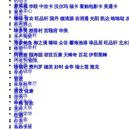
购物卡
月盛斋
家乐福
华联
中欣卡
沃尔玛
福卡
看购电影卡
美通卡
香港美心
禽蛋
星巴克
臻味
首农
旺品轩
国丹
德清源
谷润通
光阳
凯达
咯咯哒
全聚德
糕点西点
法蒂欧
味多美
稻香村
宫颐府
华美
北京稻香村
水产海鲜
华美
海参鲍鱼
御之满
臻味
众谷
馨海渔港
谛品居
旺品轩
北水
苏州稻香村
蜂蜜
米旗
阿茜娅
颐寿园
胡世百康
天蜂奇
百花
伊犁黑蜂
保定稻香村
巧克力/糖果
味多美
徐福记
费列罗
德芙
好时
金帝
瑞士莲
雅克
香港锦华
牛排
仿膳
首农
莫斯科餐厅
牛羊肉
潘祥记
首农
佳康
可颂坊
猪肉
香港帝皇
中粮
首农
香港大班
茶叶
元朗荣华
红酒
五芳斋
红酒
金凤成祥
杂粮大米