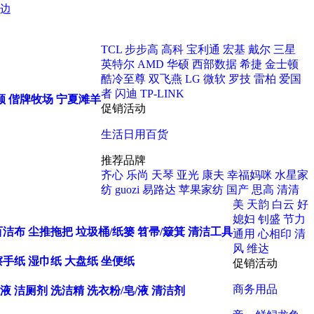
边
TCL
步步高
高科
宝利通
宏基
戴尔
三星
英特尔
AMD
华硕
西部数据
希捷
金士顿
酷冷至尊
双飞燕
LG
微软
罗技
雷柏
爱国
者
闪迪
TP-LINK
顺
偕牌牧场
宁夏滩羊
促销活动
生活日用百货
推荐品牌
齐心
乐尚
天琴
亚光
康夫
幸福妈咪
水星家
纺
guozi
易路达
苹果家纺
国产
思高
清清
美
天韵
白云
好
媳妇
钊盛
节力
百洁布
尘推拖把
垃圾桶/纸篓
笤帚/簸箕
清洁工具
通用
心相印
清
风
维达
擦手纸
湿巾纸
大盘纸
坐便纸
促销活动
商务用品
液
洁厕剂
洗洁精
洗衣粉/皂/液
清洁剂