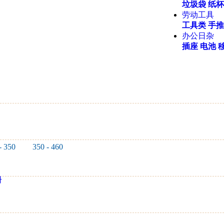
垃圾袋
纸杯
劳动工具
工具类
手推
办公日杂
插座
电池
- 350
350 - 460
册