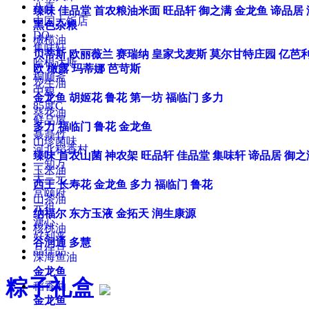
八喜
臻味
佳品堂
首农粮油米面
旺品轩
御之满
金龙鱼
谛品居
中国大饭店
黑色杂粮
DQ
橄榄油
集味轩
贝蒂斯
欧丽薇兰
赛瑞纳
皇家戈麦斯
莫尔甘特庄园
亿芭
哈根达斯
欧
橄露
玛蒂娜
芭苛斯
桐顺斋
花生油
中粮
金龙鱼
胡姬花
鲁花
第一坊
福临门
多力
85度C
葵花油
鲜品屋
多力
福临门
鲁花
金龙鱼
聂鼎竹
山珍菌味
河北稻香村
臻味
首农山菌
神农架
旺品轩
佳品堂
集味轩
谛品居
御之
一知万
玉米油
大三元
西王
长寿花
金龙鱼
多力
福临门
鲁花
宫颐府
山茶油
元祖
纳福尔
东方玉液
金拓天
润生康源
溏心
核桃油
好利来
谷润通
多慧
品佳品
深海鱼油
金龙鱼
粽子礼盒
稻香油
金龙鱼