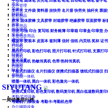
中性笔
圆珠笔
荧光笔
白板笔
铅笔
自动铅笔
钢笔
签字笔
思念
文件管理
莫伊卡
文件夹
文件袋
资料册
挂快劳
名片册
快劳夹
抽杆夹
票据
静膳斋
胶粘制品
天福号
胶水
固体胶棒
文具胶带
封箱胶带
绝缘胶带
双面胶带
标
米旗
财务用品
御茶膳房
印泥
印油
印台
复写纸
财务账簿
印章箱
印章盒/印章垫
办
双合成
本册纸质用品
湾仔码头
螺旋本
胶装本
皮面本
签到薄
信封
信纸
内页纸
奖杯
证书
谛品居
打印机
月盛斋
黑白打印机
彩色打印机
照片打印机
针式打印机
支票打印
特膳坊
传真机
香港顶麦
激光传真机
热敏传真机
色带/热转传真机
集味轩
扫描仪
味多美
平板式扫描仪
名片扫描仪
便携式扫描器
馈纸式扫描仪
扫
桐顺斋
多功能一体机
喷墨一体机
黑白一体机
彩色激光一体机
SIYUTANG
复印机/印刷机
便携式复印机
彩色复印机
数码复印机
黑白低速数码复印
考勤/监控设备
一周销量排行榜
考勤机
门禁设备
考勤卡/考勤机色带
办公辅助设备