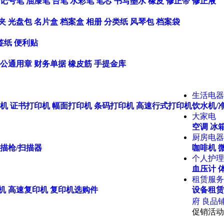
记号笔
油漆笔
台笔
水彩笔
笔芯
书写墨水
橡皮
修正带
修正液
夹
光盘包
名片盒
档案盒
相册
分类纸
风琴包
档案袋
签纸
便利贴
公通用章
财务单据
橡皮筋
手提金库
生活电器
机
证书打印机
幅面打印机
条码打印机
高速行式打印机
饮水机/
大家电
空调
冰箱
厨房电器
描枪/扫描器
咖啡机
个人护理
血压计
租赁服务
机
高速复印机
复印机选购件
设备租赁
府
良品
促销活动