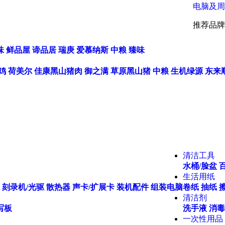
电脑及周
推荐品牌
味
鲜品屋
谛品居
瑞庚
爱慕纳斯
中粮
臻味
鸡
荷美尔
佳康黑山猪肉
御之满
草原黑山猪
中粮
生机绿源
东来
清洁工具
水桶/脸盆
生活用纸
刻录机/光驱
散热器
声卡/扩展卡
装机配件
组装电脑
卷纸
抽纸
清洁剂
写板
洗手液
消毒
一次性用品