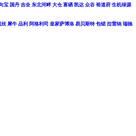
向宝
国丹
吉全
东北河畔
大仓
富硒
凯达
众谷
裕道府
生机绿源
贝丝
犀牛
品利
阿格利司
皇家萨博洛
易贝斯特
包锘
拉雷纳
瑞驰