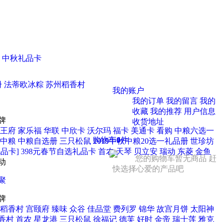
中秋礼品卡
册
法蒂欧冰粽
苏州稻香村
我的账户
我的订单
我的留言
我的
收藏
我的推荐
用户信息
牌
收货地址
王府
家乐福
华联
中欣卡
沃尔玛
福卡
美通卡
看购
中粮六选一
购物车
0
件
中粮
中粮自选册
三只松鼠
2019中秋中粮20选一礼品册
世珍坊
品卡] 398元春节自选礼品卡
首农
天琴
贝立安
瑞动
东菱
金鱼
您的购物车暂无商品 赶
动
快选择心爱的产品吧
聚
牌
稻香村
宫颐府
臻味
众谷
佳品堂
费列罗
锦华
故宫月饼
太阳神
香村
首农
星龙港
三只松鼠
徐福记
德芙
好时
金帝
瑞士莲
雅克