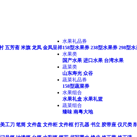
水果礼品券
村
五芳斋
米旗
龙凤
金凤呈祥
158型水果券
238型水果券
298型
水果类
国产水果
进口水果
台湾水果
蔬菜类
山东寿光
众谷
蔬菜礼品券
158型蔬菜券
水果组合
水果礼盒
水果礼篮
蔬菜组合
臻味
南粤大地
美工刀
笔筒
文件盘
文件柜
文件框
打孔器
书立
胶带座
仪尺类