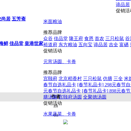
谛品居
促销活
农尚居
五芳斋
米面粮油
推荐品牌
众谷
佳品堂
隆王府
食恩
首农
三只松鼠
谷
海鲜
佳品堂
皇港世家
裕道府
东方粮油
五向宝
谛品居
吉全
富硒
促销活动
元宵汤圆、卡券
推荐品牌
宫颐府
北京稻香村
三只松鼠
仿膳
三全
米
春节自选礼品卡
[春节礼品卡] 298元春节
元春节自选礼品卡
[春节礼品卡] 898元
作者
膳汤圆
宫颐府汤圆
全聚德汤圆
促销活动
zh
水果蔬菜、卡券
du