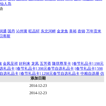
仙人岛
动
润通
国丹
沁州黄
旺品轩
东北河畔
金龙鱼
美裕
盘锦
万年贡米
贝蒂斯
旗
金凤呈祥
好利来
龙凤
五芳斋
隆琪尊享卡
[春节礼品卡] 198元
自选礼品卡
[春节礼品卡] 398元春节自选礼品卡
[春节礼品卡] 598
春节自选礼品卡
[春节礼品卡] 1298元春节自选礼品卡
中粮自选册
仿
添加日期
2014-12-23
2014-12-23