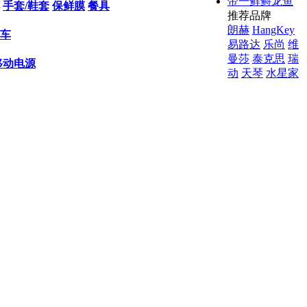
帝一鲜鲟龙鱼
手套/鞋套
保鲜膜
餐具
推荐品牌
朗赫
HangKey
车
易路达
乐尚
维
曼莎
泰克思
瑞
移动电源
动
天琴
水星家