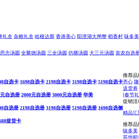
饼礼盒
杂粮礼盒
哈根达斯
香港美心
阳澄湖大闸蟹
稻香村
味多美
思念汤圆
全聚德汤圆
三全汤圆
仿膳汤圆
大三元汤圆
首农自选
推荐品
198自选卡
1698自选卡
2198自选卡
3198自选卡
5198自选卡
齐心
隆
送货劵
00元自选册
2000元自选册
3000元自选册
华美
[春节礼
促销活
198自选册
2198自选册
3198自选册
5198自选册
1698自选侧
精品汇
688提货卡
推荐品
味多美
苏州稻