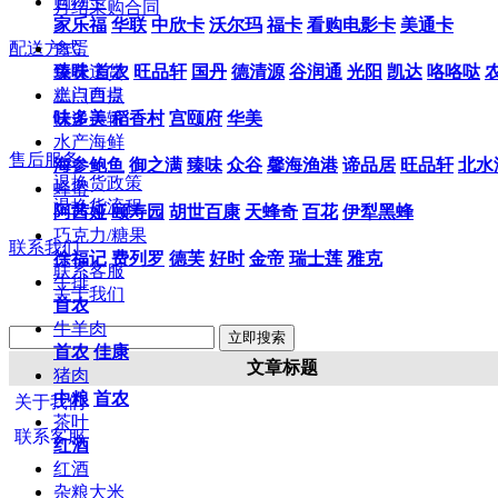
购物卡
月结采购合同
家乐福
华联
中欣卡
沃尔玛
福卡
看购电影卡
美通卡
配送方式
禽蛋
臻味
免费送货
首农
旺品轩
国丹
德清源
谷润通
光阳
凯达
咯咯哒
糕点西点
上门自提
味多美
快递运输
稻香村
宫颐府
华美
水产海鲜
售后服务
海参鲍鱼
御之满
臻味
众谷
馨海渔港
谛品居
旺品轩
北水
退换货政策
蜂蜜
退换货流程
阿茜娅
颐寿园
胡世百康
天蜂奇
百花
伊犁黑蜂
巧克力/糖果
联系我们
徐福记
费列罗
德芙
好时
金帝
瑞士莲
雅克
联系客服
牛排
关于我们
首农
牛羊肉
首农
佳康
文章标题
猪肉
中粮
首农
关于我们
茶叶
联系客服
红酒
红酒
杂粮大米