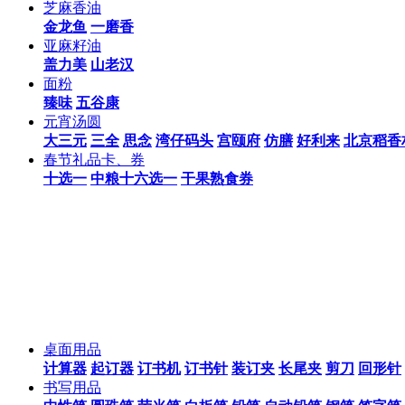
芝麻香油
金龙鱼
一磨香
亚麻籽油
盖力美
山老汉
面粉
臻味
五谷康
元宵汤圆
大三元
三全
思念
湾仔码头
宫颐府
仿膳
好利来
北京稻香
春节礼品卡、券
十选一
中粮十六选一
干果熟食券
桌面用品
计算器
起订器
订书机
订书针
装订夹
长尾夹
剪刀
回形针
书写用品