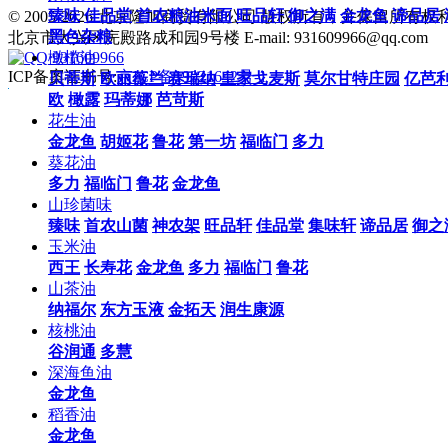
臻味
佳品堂
首农粮油米面
旺品轩
御之满
金龙鱼
谛品居
© 2005-2026 北京隆旭商贸有限公司 版权所有，并保留所有权
黑色杂粮
北京市大兴区庑殿路成和园9号楼 E-mail: 931609966@qq.com
橄榄油
931609966
ICP备案证书号:
京ICP备19021642号-1
贝蒂斯
欧丽薇兰
赛瑞纳
皇家戈麦斯
莫尔甘特庄园
亿芭
欧
橄露
玛蒂娜
芭苛斯
花生油
金龙鱼
胡姬花
鲁花
第一坊
福临门
多力
葵花油
多力
福临门
鲁花
金龙鱼
山珍菌味
臻味
首农山菌
神农架
旺品轩
佳品堂
集味轩
谛品居
御之
玉米油
西王
长寿花
金龙鱼
多力
福临门
鲁花
山茶油
纳福尔
东方玉液
金拓天
润生康源
核桃油
谷润通
多慧
深海鱼油
金龙鱼
稻香油
金龙鱼