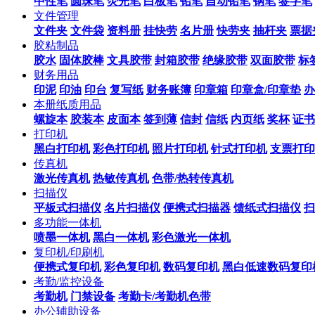
中性笔
圆珠笔
荧光笔
白板笔
铅笔
自动铅笔
钢笔
签字笔
文件管理
文件夹
文件袋
资料册
挂快劳
名片册
快劳夹
抽杆夹
票据
胶粘制品
胶水
固体胶棒
文具胶带
封箱胶带
绝缘胶带
双面胶带
标
财务用品
印泥
印油
印台
复写纸
财务账簿
印章箱
印章盒/印章垫
办
本册纸质用品
螺旋本
胶装本
皮面本
签到薄
信封
信纸
内页纸
奖杯
证书
打印机
黑白打印机
彩色打印机
照片打印机
针式打印机
支票打印
传真机
激光传真机
热敏传真机
色带/热转传真机
扫描仪
平板式扫描仪
名片扫描仪
便携式扫描器
馈纸式扫描仪
扫
多功能一体机
喷墨一体机
黑白一体机
彩色激光一体机
复印机/印刷机
便携式复印机
彩色复印机
数码复印机
黑白低速数码复印
考勤/监控设备
考勤机
门禁设备
考勤卡/考勤机色带
办公辅助设备