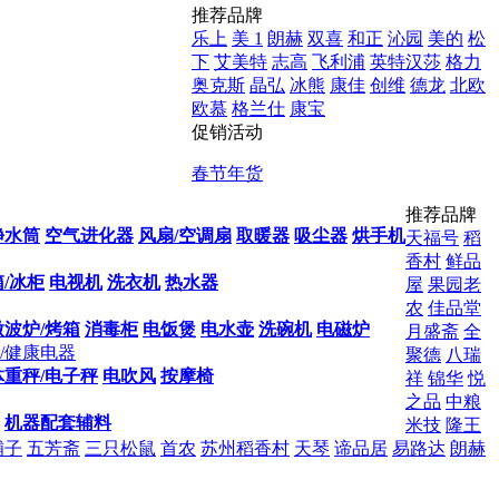
推荐品牌
乐上
美 1
朗赫
双喜
和正
沁园
美的
松
下
艾美特
志高
飞利浦
英特汉莎
格力
奥克斯
晶弘
冰熊
康佳
创维
德龙
北欧
欧慕
格兰仕
康宝
促销活动
春节年货
推荐品牌
净水筒
空气进化器
风扇/空调扇
取暖器
吸尘器
烘手机
天福号
稻
香村
鲜品
/冰柜
电视机
洗衣机
热水器
屋
果园老
农
佳品堂
微波炉/烤箱
消毒柜
电饭煲
电水壶
洗碗机
电磁炉
月盛斋
全
/健康电器
聚德
八瑞
体重秤/电子秤
电吹风
按摩椅
祥
锦华
悦
之品
中粮
机器配套辅料
米技
隆王
铺子
五芳斋
三只松鼠
首农
苏州稻香村
天琴
谛品居
易路达
朗赫