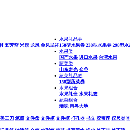
水果礼品券
村
五芳斋
米旗
龙凤
金凤呈祥
158型水果券
238型水果券
298型
水果类
国产水果
进口水果
台湾水果
蔬菜类
山东寿光
众谷
蔬菜礼品券
158型蔬菜券
水果组合
水果礼盒
水果礼篮
蔬菜组合
臻味
南粤大地
美工刀
笔筒
文件盘
文件柜
文件框
打孔器
书立
胶带座
仪尺类