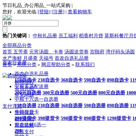
节日礼品_办公用品_一站式采购
|
您好，欢迎光临
[登陆]
[注册]
|
查看购物车
热门关键词：
中秋礼品册
员工福利
稻香村月饼
莫斯科餐厅月
全部商品分类
首页
五芳斋
元宵汤圆、卡券
汤圆送货券
宫颐府
湾仔码头汤圆
水产海鲜
月盛斋
天福号
首农自选礼品册
首农自选册
首页
系统分类
网店帮助分类
联系我们
>
>
>
首农自选礼品册
购物指南
158自选卡
238自选卡
368自选卡
598自选卡
898自选卡
1
购物流程
中粮多选配送册
会员介绍
200元自选册
300元自选册
500元自选册
800元自选册
10
常见问题
中粮十六选一自选册
158自选册
238自选册
368自选册
598自选册
898自选册
1
支付方式
牛排提货卡
货到付款
298提货卡
398提货卡
598提货卡
898提货卡
1298提货卡
1
银行转账
首农生鲜6选一
对公转账
298
在线支付