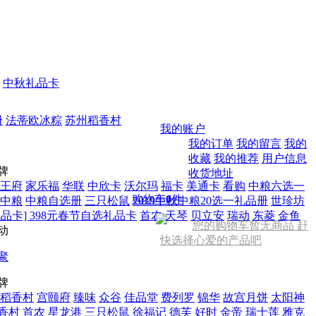
中秋礼品卡
册
法蒂欧冰粽
苏州稻香村
我的账户
我的订单
我的留言
我的
收藏
我的推荐
用户信息
牌
收货地址
王府
家乐福
华联
中欣卡
沃尔玛
福卡
美通卡
看购
中粮六选一
购物车
0
件
中粮
中粮自选册
三只松鼠
2019中秋中粮20选一礼品册
世珍坊
品卡] 398元春节自选礼品卡
首农
天琴
贝立安
瑞动
东菱
金鱼
您的购物车暂无商品 赶
动
快选择心爱的产品吧
聚
牌
稻香村
宫颐府
臻味
众谷
佳品堂
费列罗
锦华
故宫月饼
太阳神
香村
首农
星龙港
三只松鼠
徐福记
德芙
好时
金帝
瑞士莲
雅克