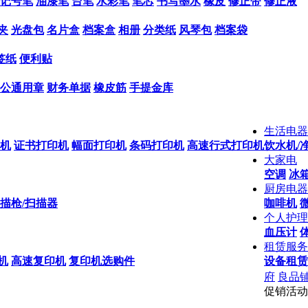
记号笔
油漆笔
台笔
水彩笔
笔芯
书写墨水
橡皮
修正带
修正液
夹
光盘包
名片盒
档案盒
相册
分类纸
风琴包
档案袋
签纸
便利贴
公通用章
财务单据
橡皮筋
手提金库
生活电器
机
证书打印机
幅面打印机
条码打印机
高速行式打印机
饮水机/
大家电
空调
冰箱
厨房电器
描枪/扫描器
咖啡机
个人护理
血压计
租赁服务
机
高速复印机
复印机选购件
设备租赁
府
良品
促销活动