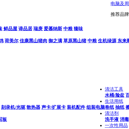
电脑及周
推荐品牌
味
鲜品屋
谛品居
瑞庚
爱慕纳斯
中粮
臻味
鸡
荷美尔
佳康黑山猪肉
御之满
草原黑山猪
中粮
生机绿源
东来
清洁工具
水桶/脸盆
生活用纸
刻录机/光驱
散热器
声卡/扩展卡
装机配件
组装电脑
卷纸
抽纸
清洁剂
写板
洗手液
消毒
一次性用品