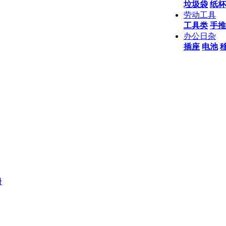
垃圾袋
纸杯
劳动工具
工具类
手推
办公日杂
插座
电池
册