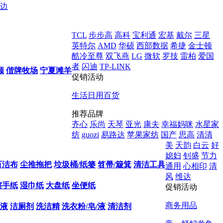
边
TCL
步步高
高科
宝利通
宏基
戴尔
三星
英特尔
AMD
华硕
西部数据
希捷
金士顿
酷冷至尊
双飞燕
LG
微软
罗技
雷柏
爱国
者
闪迪
TP-LINK
顺
偕牌牧场
宁夏滩羊
促销活动
生活日用百货
推荐品牌
齐心
乐尚
天琴
亚光
康夫
幸福妈咪
水星家
纺
guozi
易路达
苹果家纺
国产
思高
清清
美
天韵
白云
好
媳妇
钊盛
节力
百洁布
尘推拖把
垃圾桶/纸篓
笤帚/簸箕
清洁工具
通用
心相印
清
风
维达
擦手纸
湿巾纸
大盘纸
坐便纸
促销活动
商务用品
液
洁厕剂
洗洁精
洗衣粉/皂/液
清洁剂