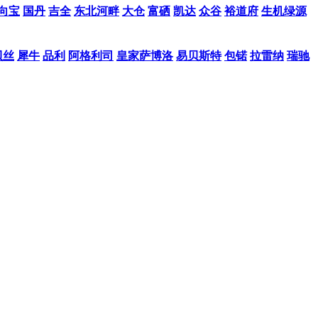
向宝
国丹
吉全
东北河畔
大仓
富硒
凯达
众谷
裕道府
生机绿源
贝丝
犀牛
品利
阿格利司
皇家萨博洛
易贝斯特
包锘
拉雷纳
瑞驰