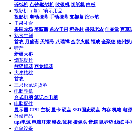
碎纸机
点钞/验钞机
收银机
切纸机
白板
投影机（幕）/演示用品
投影机
电动挂幕
手动挂幕
支架幕
演示笔
干果礼盒
果园农场
美荻斯
首农干果
稻香村
果园老农
佳品堂
百草
熟食生鲜
首农
月盛斋
天福号
八瑞祥
金字火腿
福成
全聚德
德州扒
特产
新疆大枣
烟花爆竹
熊猫烟花
燕龙烟花
大枣核桃
首农
三只松鼠送货劵
电脑整机
台式电脑
笔记本电脑
电脑配件
显示器
CPU
主板
显卡
硬盘
SSD固态硬盘
内存
机箱
电源
外设产品
ups电源
电脑耳麦
键盘/鼠标
摄像头
音箱
鼠标垫
线缆
手
存储设备