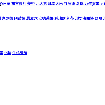
沁州黄
东方粮油
美裕
北大荒
洮南大米
谷润通
盘锦
万年贡米
五
利。
利
惠尔德
阿茜娅
思麦尔
安德莉娜
科瑞欧
莉莎贝拉
洛丽塔
欧丽
满
北味
生机绿源