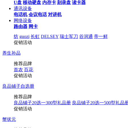
U盘
移动硬盘
内存卡
刻录盘
读卡器
通讯设备
电话机
会议电话
对讲机
网络设备
路由器
网卡
纺
guozi
长虹
DELSEY
瑞士军刀
谷润通
帝一鲜
促销活动
养生补品
推荐品牌
首农
百花
促销活动
良品铺子自选册
推荐品牌
良品铺子20选一300型礼品册
良品铺子20选一500型礼品
促销活动
蟹状元