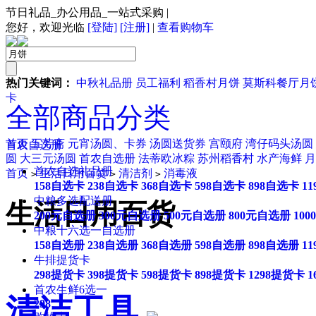
节日礼品_办公用品_一站式采购
|
您好，欢迎光临
[登陆]
[注册]
|
查看购物车
热门关键词：
中秋礼品册
员工福利
稻香村月饼
莫斯科餐厅月
卡
全部商品分类
首页
五芳斋
元宵汤圆、卡券
汤圆送货券
宫颐府
湾仔码头汤圆
首农自选册
圆
大三元汤圆
首农自选册
法蒂欧冰粽
苏州稻香村
水产海鲜
月
首农自选礼品册
首页
生活日用百货
清洁剂
消毒液
>
>
>
158自选卡
238自选卡
368自选卡
598自选卡
898自选卡
1
中粮多选配送册
生活日用百货
200元自选册
300元自选册
500元自选册
800元自选册
10
中粮十六选一自选册
158自选册
238自选册
368自选册
598自选册
898自选册
1
牛排提货卡
298提货卡
398提货卡
598提货卡
898提货卡
1298提货卡
1
首农生鲜6选一
清洁工具
298