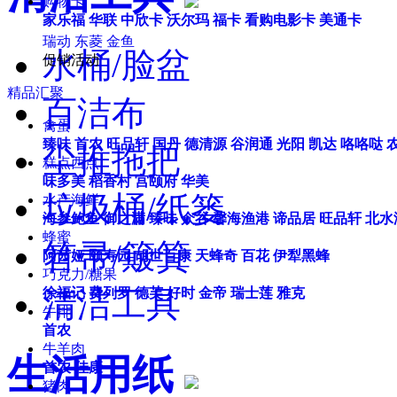
购物卡
家乐福
华联
中欣卡
沃尔玛
福卡
看购电影卡
美通卡
瑞动
东菱
金鱼
水桶/脸盆
促销活动
精品汇聚
百洁布
禽蛋
臻味
首农
旺品轩
国丹
德清源
谷润通
光阳
凯达
咯咯哒
尘推拖把
糕点西点
味多美
稻香村
宫颐府
华美
垃圾桶/纸篓
水产海鲜
海参鲍鱼
御之满
臻味
众谷
馨海渔港
谛品居
旺品轩
北水
蜂蜜
笤帚/簸箕
阿茜娅
颐寿园
胡世百康
天蜂奇
百花
伊犁黑蜂
巧克力/糖果
清洁工具
徐福记
费列罗
德芙
好时
金帝
瑞士莲
雅克
牛排
首农
牛羊肉
生活用纸
首农
佳康
猪肉