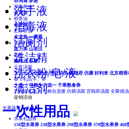
谷润通
多慧
深海鱼油
洗手液
金龙鱼
稻香油
消毒液
金龙鱼
芝麻香油
金龙鱼
一磨香
洁厕剂
亚麻籽油
盖力美
山老汉
洗洁精
面粉
臻味
五谷康
元宵汤圆
洗衣粉/皂/液
大三元
三全
思念
湾仔码头
宫颐府
仿膳
好利来
北京稻香
春节礼品卡、券
清洁剂
十选一
中粮十六选一
干果熟食券
节自选礼品卡
中粮自选册
仿膳汤圆
宫颐府汤圆
全聚德汤
促销活动
一次性用品
水果蔬菜、卡券
水果礼品券
158型水果券
238型水果券
298型水果券
378型水果券
46