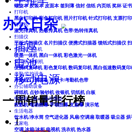
手推车
螺旋本
胶装本
皮面本
签到薄
信封
信纸
内页纸
奖杯
证书
打印机
黑白打印机
彩色打印机
照片打印机
针式打印机
支票打印
办公日杂
传真机
激光传真机
热敏传真机
色带/热转传真机
扫描仪
平板式扫描仪
名片扫描仪
便携式扫描器
馈纸式扫描仪
扫
插座
多功能一体机
喷墨一体机
黑白一体机
彩色激光一体机
电池
复印机/印刷机
便携式复印机
彩色复印机
数码复印机
黑白低速数码复印
考勤/监控设备
移动电源
考勤机
门禁设备
考勤卡/考勤机色带
办公辅助设备
碎纸机
点钞/验钞机
收银机
切纸机
白板
一周销量排行榜
投影机（幕）/演示用品
投影机
电动挂幕
手动挂幕
支架幕
演示笔
生活电器
饮水机/净水筒
空气进化器
风扇/空调扇
取暖器
吸尘器
烘
1
大家电
空调
冰箱/冰柜
电视机
洗衣机
热水器