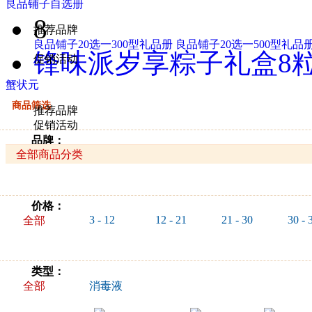
良品铺子自选册
8
推荐品牌
良品铺子20选一300型礼品册
良品铺子20选一500型礼品
锋味派岁享粽子礼盒8粒
促销活动
蟹状元
商品筛选
推荐品牌
促销活动
品牌：
全部商品分类
全部
滴露
威露士
都洁
柯林
价格：
3 - 12
12 - 21
21 - 30
30 - 
全部
类型：
全部
消毒液