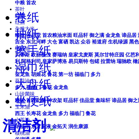
中粮
首农
茶叶
卷纸
红酒
红酒
杂粮大米
抽纸
臻味
佳品堂
首农粮油米面
旺品轩
御之满
金龙鱼
谛品居
吉全
东北河畔
大仓
富硒
凯达
众谷
裕道府
生机绿源
黑色
擦手纸
橄榄油
贝蒂斯
欧丽薇兰
赛瑞纳
皇家戈麦斯
莫尔甘特庄园
亿芭
利
阿格利司
皇家萨博洛
易贝斯特
包锘
拉雷纳
瑞驰欧
橄
湿巾纸
花生油
金龙鱼
胡姬花
鲁花
第一坊
福临门
多力
大盘纸
葵花油
多力
福临门
鲁花
金龙鱼
山珍菌味
坐便纸
臻味
首农山菌
神农架
旺品轩
佳品堂
集味轩
谛品居
御之
玉米油
西王
长寿花
金龙鱼
多力
福临门
鲁花
山茶油
清洁剂
纳福尔
东方玉液
金拓天
润生康源
核桃油