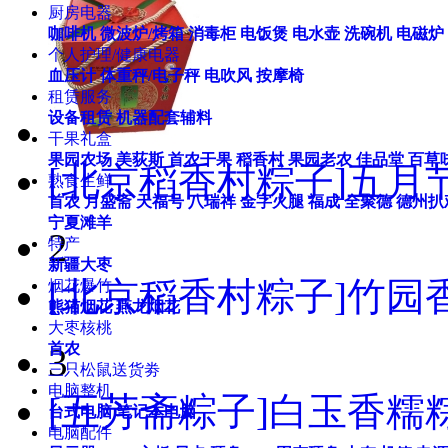
厨房电器
咖啡机
微波炉/烤箱
消毒柜
电饭煲
电水壶
洗碗机
电磁炉
个人护理/健康电器
血压计
体重秤/电子秤
电吹风
按摩椅
租赁服务
设备租赁
机器配套辅料
干果礼盒
果园农场
美荻斯
首农干果
稻香村
果园老农
佳品堂
百草
[北京稻香村粽子]五月节
熟食生鲜
首农
月盛斋
天福号
八瑞祥
金字火腿
福成
全聚德
德州扒
宁夏滩羊
2
特产
新疆大枣
[北京稻香村粽子]竹园香
烟花爆竹
熊猫烟花
燕龙烟花
大枣核桃
首农
3
三只松鼠送货劵
电脑整机
[五芳斋粽子]白玉香糯粽
台式电脑
笔记本电脑
电脑配件