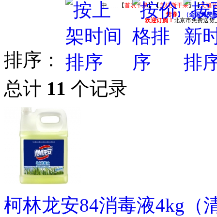
中……【
首农干果
】【
美荻斯干果
】【
天福
货券
】（全国免费
欢迎订购！
北京市免费送货
排序：
总计
11
个记录
柯林龙安84消毒液4kg（