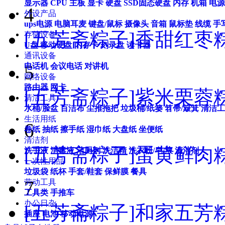
显示器
CPU
主板
显卡
硬盘
SSD固态硬盘
内存
机箱
电源
4
外设产品
ups电源
电脑耳麦
键盘/鼠标
摄像头
音箱
鼠标垫
线缆
手
[五芳斋粽子]香甜红枣粽
存储设备
U盘
移动硬盘
内存卡
刻录盘
读卡器
通讯设备
5
电话机
会议电话
对讲机
网络设备
路由器
网卡
[五芳斋粽子]紫米栗蓉粽粽
清洁工具
水桶/脸盆
百洁布
尘推拖把
垃圾桶/纸篓
笤帚/簸箕
清洁工
生活用纸
6
卷纸
抽纸
擦手纸
湿巾纸
大盘纸
坐便纸
清洁剂
[五芳斋粽子]蛋黄鲜肉粽粽
洗手液
消毒液
洁厕剂
洗洁精
洗衣粉/皂/液
清洁剂
一次性用品
垃圾袋
纸杯
手套/鞋套
保鲜膜
餐具
7
劳动工具
工具类
手推车
办公日杂
[五芳斋粽子]和家五芳粽
插座
电池
移动电源