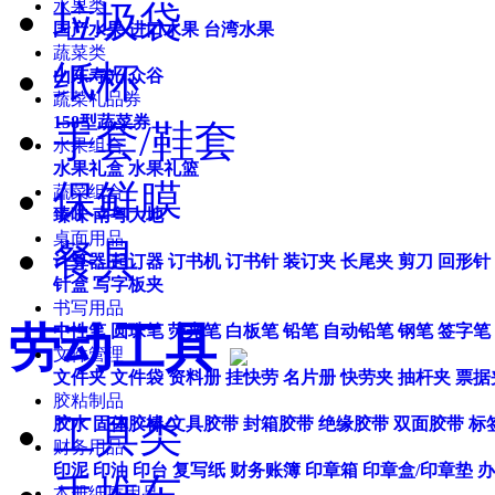
水果类
垃圾袋
国产水果
进口水果
台湾水果
蔬菜类
纸杯
山东寿光
众谷
蔬菜礼品券
158型蔬菜券
手套/鞋套
水果组合
水果礼盒
水果礼篮
保鲜膜
蔬菜组合
臻味
南粤大地
桌面用品
餐具
计算器
起订器
订书机
订书针
装订夹
长尾夹
剪刀
回形针
针盒
写字板夹
书写用品
劳动工具
中性笔
圆珠笔
荧光笔
白板笔
铅笔
自动铅笔
钢笔
签字笔
文件管理
文件夹
文件袋
资料册
挂快劳
名片册
快劳夹
抽杆夹
票据
胶粘制品
工具类
胶水
固体胶棒
文具胶带
封箱胶带
绝缘胶带
双面胶带
标
财务用品
印泥
印油
印台
复写纸
财务账簿
印章箱
印章盒/印章垫
办
本册纸质用品