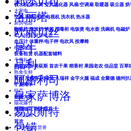
莉莎贝拉
饮水机/净水筒
空气进化器
风扇/空调扇
取暖器
吸尘器
烘
大家电
洛丽塔
空调
冰箱/冰柜
电视机
洗衣机
热水器
厨房电器
欧丽贝丝
咖啡机
微波炉/烤箱
消毒柜
电饭煲
电水壶
洗碗机
电磁炉
个人护理/健康电器
血压计
体重秤/电子秤
电吹风
按摩椅
犀牛
租赁服务
设备租赁
机器配套辅料
干果礼盒
品利
果园农场
美荻斯
首农干果
稻香村
果园老农
佳品堂
百草
熟食生鲜
阿格利司
首农
月盛斋
天福号
八瑞祥
金字火腿
福成
全聚德
德州扒
宁夏滩羊
特产
皇家萨博洛
新疆大枣
烟花爆竹
易贝斯特
熊猫烟花
燕龙烟花
大枣核桃
首农
包锘
三只松鼠送货劵