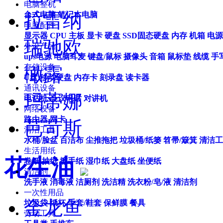
电脑整机
拉雷纳
台式电脑
笔记本电脑
电脑配件
显示器
CPU
主板
显卡
硬盘
SSD固态硬盘
内存
机箱
电源
瑞驰欧
外设产品
ups电源
电脑耳麦
键盘/鼠标
摄像头
音箱
鼠标垫
线缆
手
存储设备
橄露
U盘
移动硬盘
内存卡
刻录盘
读卡器
通讯设备
玛蒂娜
电话机
会议电话
对讲机
网络设备
路由器
网卡
芭苛斯
清洁工具
水桶/脸盆
百洁布
尘推拖把
垃圾桶/纸篓
笤帚/簸箕
清洁工
生活用纸
花生油
卷纸
抽纸
擦手纸
湿巾纸
大盘纸
坐便纸
清洁剂
洗手液
消毒液
洁厕剂
洗洁精
洗衣粉/皂/液
清洁剂
一次性用品
金龙鱼
垃圾袋
纸杯
手套/鞋套
保鲜膜
餐具
劳动工具