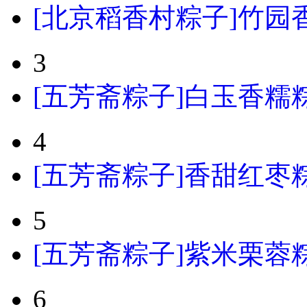
[北京稻香村粽子]竹园香
3
[五芳斋粽子]白玉香糯粽
4
[五芳斋粽子]香甜红枣粽
5
[五芳斋粽子]紫米栗蓉粽粽
6