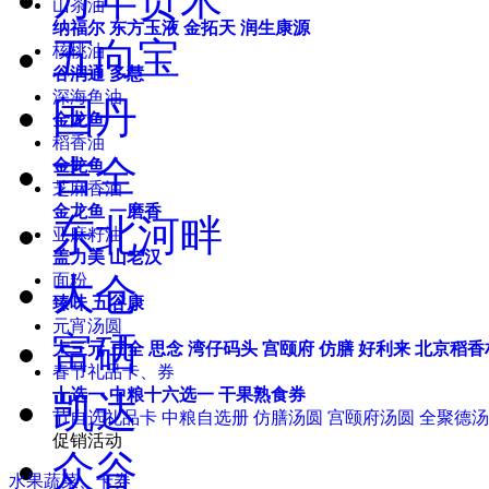
山茶油
纳福尔
东方玉液
金拓天
润生康源
五向宝
核桃油
谷润通
多慧
深海鱼油
国丹
金龙鱼
稻香油
吉全
金龙鱼
芝麻香油
金龙鱼
一磨香
东北河畔
亚麻籽油
盖力美
山老汉
大仓
面粉
臻味
五谷康
元宵汤圆
富硒
大三元
三全
思念
湾仔码头
宫颐府
仿膳
好利来
北京稻香
春节礼品卡、券
十选一
中粮十六选一
干果熟食券
凯达
节自选礼品卡
中粮自选册
仿膳汤圆
宫颐府汤圆
全聚德汤
促销活动
众谷
水果蔬菜、卡券