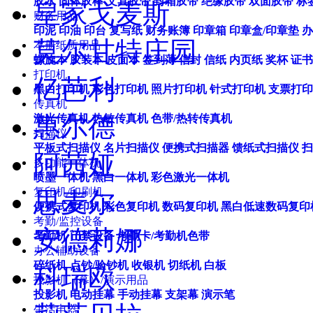
胶水
固体胶棒
文具胶带
封箱胶带
绝缘胶带
双面胶带
标
皇家戈麦斯
财务用品
印泥
印油
印台
复写纸
财务账簿
印章箱
印章盒/印章垫
办
莫尔甘特庄园
本册纸质用品
螺旋本
胶装本
皮面本
签到薄
信封
信纸
内页纸
奖杯
证书
打印机
亿芭利
黑白打印机
彩色打印机
照片打印机
针式打印机
支票打印
传真机
惠尔德
激光传真机
热敏传真机
色带/热转传真机
扫描仪
平板式扫描仪
名片扫描仪
便携式扫描器
馈纸式扫描仪
扫
阿茜娅
多功能一体机
喷墨一体机
黑白一体机
彩色激光一体机
复印机/印刷机
思麦尔
便携式复印机
彩色复印机
数码复印机
黑白低速数码复印
考勤/监控设备
安德莉娜
考勤机
门禁设备
考勤卡/考勤机色带
办公辅助设备
碎纸机
点钞/验钞机
收银机
切纸机
白板
科瑞欧
投影机（幕）/演示用品
投影机
电动挂幕
手动挂幕
支架幕
演示笔
生活电器