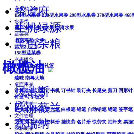
裕道府
水果礼品券
158型水果券
238型水果券
298型水果券
378型水果券
46
水果类
生机绿源
国产水果
进口水果
台湾水果
蔬菜类
黑色杂粮
山东寿光
众谷
蔬菜礼品券
158型蔬菜券
水果组合
橄榄油
水果礼盒
水果礼篮
蔬菜组合
臻味
南粤大地
桌面用品
贝蒂斯
计算器
起订器
订书机
订书针
装订夹
长尾夹
剪刀
回形针
针盒
写字板夹
书写用品
欧丽薇兰
中性笔
圆珠笔
荧光笔
白板笔
铅笔
自动铅笔
钢笔
签字笔
文件管理
赛瑞纳
文件夹
文件袋
资料册
挂快劳
名片册
快劳夹
抽杆夹
票据
胶粘制品