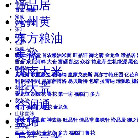
谛品居
牛羊肉
首农
佳康
猪肉
沁州黄
中粮
首农
茶叶
东方粮油
红酒
红酒
杂粮大米
美裕
臻味
佳品堂
首农粮油米面
旺品轩
御之满
金龙鱼
谛品居
吉全
东北河畔
大仓
富硒
凯达
众谷
裕道府
生机绿源
黑色
洮南大米
橄榄油
贝蒂斯
欧丽薇兰
赛瑞纳
皇家戈麦斯
莫尔甘特庄园
亿芭
利
阿格利司
皇家萨博洛
易贝斯特
包锘
拉雷纳
瑞驰欧
橄
北大荒
花生油
金龙鱼
胡姬花
鲁花
第一坊
福临门
多力
谷润通
葵花油
多力
福临门
鲁花
金龙鱼
山珍菌味
盘锦
臻味
首农山菌
神农架
旺品轩
佳品堂
集味轩
谛品居
御之
玉米油
西王
长寿花
金龙鱼
多力
福临门
鲁花
万年贡米