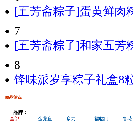
[五芳斋粽子]蛋黄鲜肉粽粽
7
[五芳斋粽子]和家五芳粽
8
锋味派岁享粽子礼盒8粒
商品筛选
品牌：
全部
金龙鱼
多力
福临门
鲁花