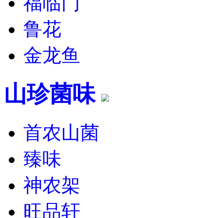
福临门
鲁花
金龙鱼
山珍菌味
首农山菌
臻味
神农架
旺品轩