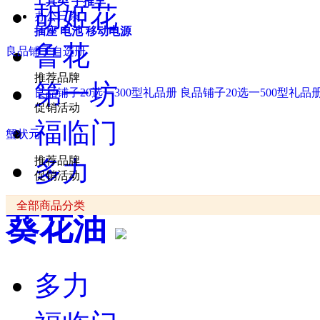
工具类
手推车
胡姬花
办公日杂
插座
电池
移动电源
鲁花
良品铺子自选册
推荐品牌
第一坊
良品铺子20选一300型礼品册
良品铺子20选一500型礼品
促销活动
福临门
蟹状元
推荐品牌
多力
促销活动
全部商品分类
葵花油
多力