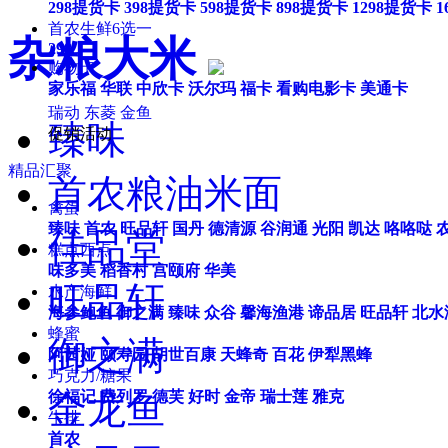
298提货卡
398提货卡
598提货卡
898提货卡
1298提货卡
1
首农生鲜6选一
杂粮大米
298
购物卡
家乐福
华联
中欣卡
沃尔玛
福卡
看购电影卡
美通卡
瑞动
东菱
金鱼
臻味
促销活动
精品汇聚
首农粮油米面
禽蛋
臻味
首农
旺品轩
国丹
德清源
谷润通
光阳
凯达
咯咯哒
佳品堂
糕点西点
味多美
稻香村
宫颐府
华美
旺品轩
水产海鲜
海参鲍鱼
御之满
臻味
众谷
馨海渔港
谛品居
旺品轩
北水
蜂蜜
御之满
阿茜娅
颐寿园
胡世百康
天蜂奇
百花
伊犁黑蜂
巧克力/糖果
金龙鱼
徐福记
费列罗
德芙
好时
金帝
瑞士莲
雅克
牛排
首农