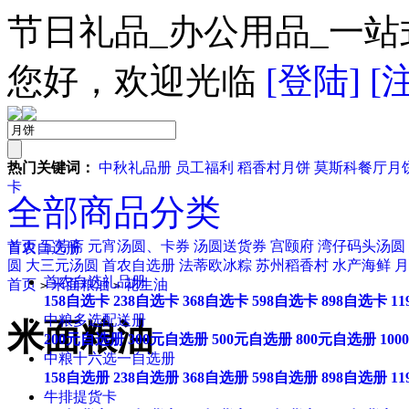
节日礼品_办公用品_一站
您好，欢迎光临
[登陆]
[
热门关键词：
中秋礼品册
员工福利
稻香村月饼
莫斯科餐厅月
卡
全部商品分类
首页
五芳斋
元宵汤圆、卡券
汤圆送货券
宫颐府
湾仔码头汤圆
首农自选册
圆
大三元汤圆
首农自选册
法蒂欧冰粽
苏州稻香村
水产海鲜
月
首农自选礼品册
首页
米面粮油
花生油
>
>
158自选卡
238自选卡
368自选卡
598自选卡
898自选卡
1
中粮多选配送册
米面粮油
200元自选册
300元自选册
500元自选册
800元自选册
10
中粮十六选一自选册
158自选册
238自选册
368自选册
598自选册
898自选册
1
牛排提货卡